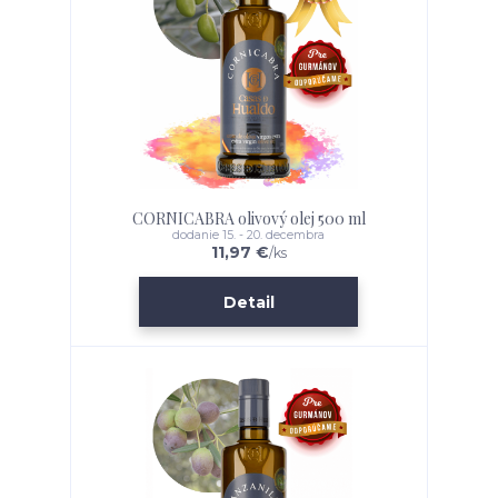
CORNICABRA olivový olej 500 ml
dodanie 15. - 20. decembra
11,97 €
/
ks
Detail