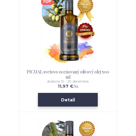
PICUAL svetovo oceňovaný olivový olej 500
ml
dodanie 15. - 20. decembra
11,97 €
/
ks
Detail