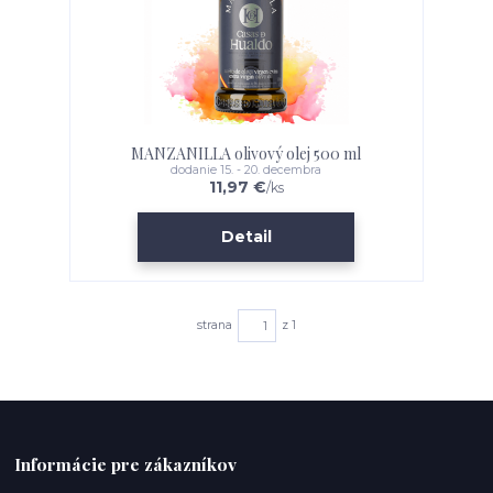
MANZANILLA olivový olej 500 ml
dodanie 15. - 20. decembra
11,97 €
/
ks
Detail
strana
z 1
Informácie pre zákazníkov