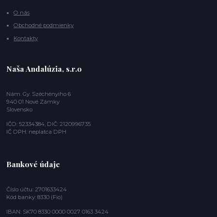
O nás
Obchodné podmienky
Kontakty
Naša Andalúzia, s.r.o
Nám. Gy. Széchényiho 6
940 01 Nové Zámky
Slovensko
IČO: 52334384, DIČ: 2120996735
IČ DPH: neplatca DPH
Bankové údaje
Číslo účtu: 2701633424
Kód banky: 8330 (Fio)
IBAN: SK70 8330 0000 0027 0163 3424