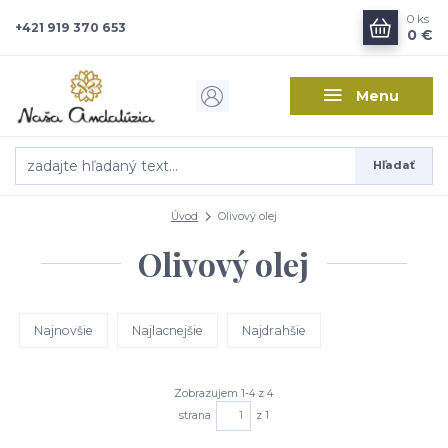
0
ks
+421 919 370 653
0 €
Menu
Hľadať
Úvod
Olivový olej
Olivový olej
Najnovšie
Najlacnejšie
Najdrahšie
Zobrazujem 1-4 z 4
strana
z 1