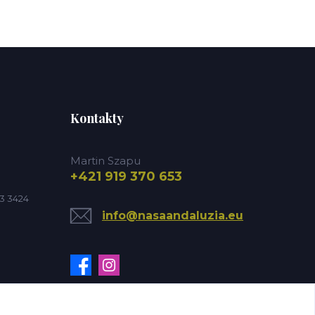
Kontakty
Martin Szapu
+421 919 370 653
3 3424
info@nasaandaluzia.eu