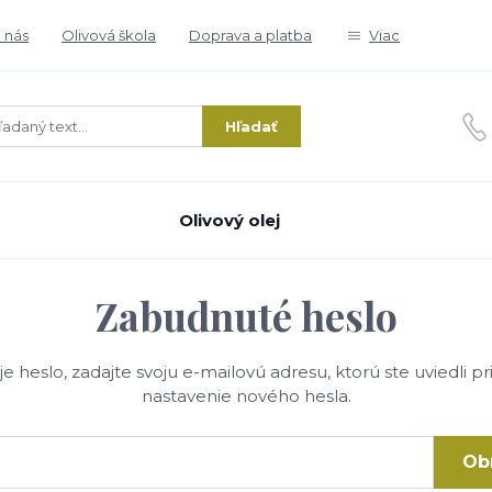
 nás
Olivová škola
Doprava a platba
Viac
Hľadať
Olivový olej
Zabudnuté heslo
je heslo, zadajte svoju e-mailovú adresu, ktorú ste uviedli p
nastavenie nového hesla.
Ob