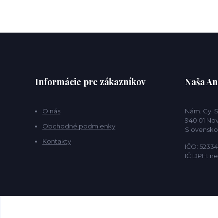
Informácie pre zákazníkov
Naša And
O nás
Nám. Gy. 
940 01 No
Obchodné podmienky
Slovensko
Kontakty
IČO: 52334
IČ DPH: n