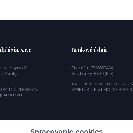
alúzia, s.r.o
Bankové údaje
Széchényiho 6
Číslo účtu: 2701633424
vé Zámky
Kód banky: 8330 (Fio)
IBAN: SK70 8330 0000 0027 016
384, DIČ: 2120996735
SWIFT / BIC kód: FIOZSKBAXXX
eplatca DPH
Spracovanie cookies