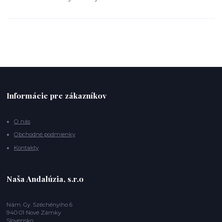
Informácie pre zákazníkov
O nás
Obchodné podmienky
Kontakty
Naša Andalúzia, s.r.o
Nám. Gy. Széchényiho 6
940 01 Nové Zámky
Slovensko