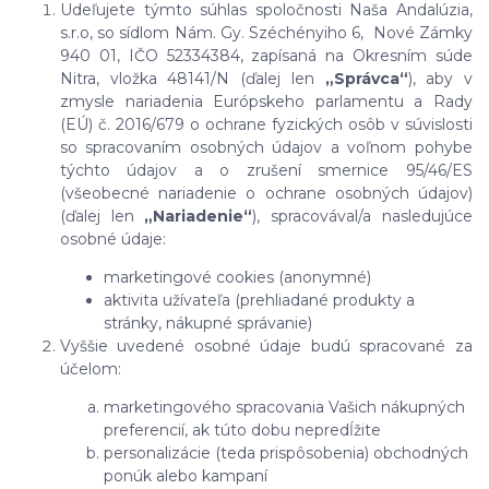
Udeľujete týmto súhlas spoločnosti Naša Andalúzia,
s.r.o, so sídlom Nám. Gy. Széchényiho 6, Nové Zámky
940 01, IČO 52334384, zapísaná na Okresním súde
Nitra, vložka 48141/N (ďalej len
„Správca“
), aby v
zmysle nariadenia Európskeho parlamentu a Rady
(EÚ) č. 2016/679 o ochrane fyzických osôb v súvislosti
so spracovaním osobných údajov a voľnom pohybe
týchto údajov a o zrušení smernice 95/46/ES
(všeobecné nariadenie o ochrane osobných údajov)
(ďalej len
„Nariadenie“
), spracovával/a nasledujúce
osobné údaje:
marketingové cookies (anonymné)
aktivita užívateľa (prehliadané produkty a
stránky, nákupné správanie)
Vyššie uvedené osobné údaje budú spracované za
účelom:
marketingového spracovania Vašich nákupných
preferencií, ak túto dobu nepredĺžite
personalizácie (teda prispôsobenia) obchodných
ponúk alebo kampaní