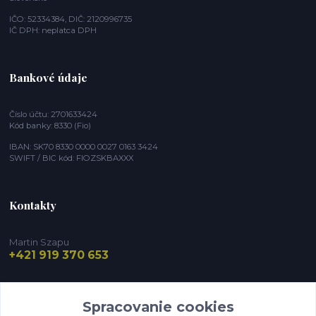
IČO: 52334384, DIČ: 2120996735
IČ DPH: neplatca DPH
Bankové údaje
Číslo účtu: 2701633424
Kód banky: 8330 (Fio)
IBAN: SK70 8330 0000 0027 0163 3424
SWIFT / BIC kód: FIOZSKBAXXX
Kontakty
Martin Szapu
+421 919 370 653
info@nasaandaluzia.eu
Spracovanie cookies