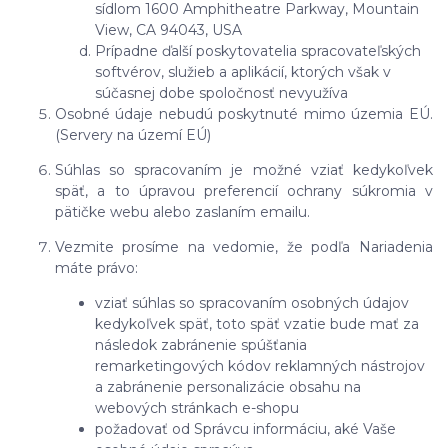
sídlom 1600 Amphitheatre Parkway, Mountain
View, CA 94043, USA
Prípadne ďalší poskytovatelia spracovateľských
softvérov, služieb a aplikácií, ktorých však v
súčasnej dobe spoločnosť nevyužíva
Osobné údaje nebudú poskytnuté mimo územia EÚ.
(Servery na území EÚ)
Súhlas so spracovaním je možné vziať kedykoľvek
späť, a to úpravou preferencií ochrany súkromia v
pätičke webu alebo zaslaním emailu.
Vezmite prosíme na vedomie, že podľa Nariadenia
máte právo:
vziať súhlas so spracovaním osobných údajov
kedykoľvek späť, toto späť vzatie bude mať za
následok zabránenie spúšťania
remarketingových kódov reklamných nástrojov
a zabránenie personalizácie obsahu na
webových stránkach e-shopu
požadovať od Správcu informáciu, aké Vaše