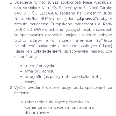
Udeľujete týmto súhlas spoločnosti Naša Andalúzia,
s.r.o, so sídlom Nám. Gy. Széchényiho 6, Nové Zámky
940 01, IČO 52334384, zapísaná na Okresním súde
Nitra, vložka 48141/N (ďalej len
„Správca“
), aby v
zmysle nariadenia Európskeho parlamentu a Rady
(EÚ) č. 2016/679 o ochrane fyzických osôb v súvislosti
so spracovaním osobných údajov a voľnom pohybe
týchto údajov a o zrušení smernice 95/46/ES
(všeobecné nariadenie o ochrane osobných údajov)
(ďalej len
„Nariadenie“
), spracovával/a nasledujúce
osobné údaje:
meno / prezývku
emailovú adresu
fotografiu (ak poskytnete cez službu tretej
strany).
Vyššie uvedené osobné údaje budú spracované za
účelom:
zobrazenie diskusných príspevkov a
komentárov na webe s informáciami o
diskutujúcom.