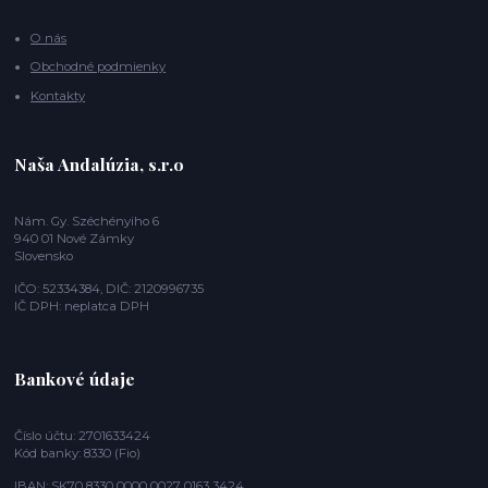
O nás
Obchodné podmienky
Kontakty
Naša Andalúzia, s.r.o
Nám. Gy. Széchényiho 6
940 01 Nové Zámky
Slovensko
IČO: 52334384, DIČ: 2120996735
IČ DPH: neplatca DPH
Bankové údaje
Číslo účtu: 2701633424
Kód banky: 8330 (Fio)
IBAN: SK70 8330 0000 0027 0163 3424