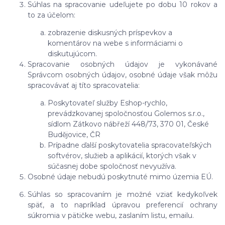
Súhlas na spracovanie udeľujete po dobu 10 rokov a
to za účelom:
zobrazenie diskusných príspevkov a
komentárov na webe s informáciami o
diskutujúcom.
Spracovanie osobných údajov je vykonávané
Správcom osobných údajov, osobné údaje však môžu
spracovávať aj títo spracovatelia:
Poskytovateľ služby Eshop-rychlo,
prevádzkovanej spoločnosťou Golemos s.r.o.,
sídlom Zátkovo nábřeží 448/73, 370 01, České
Budějovice, ČR
Prípadne ďalší poskytovatelia spracovateľských
softvérov, služieb a aplikácií, ktorých však v
súčasnej dobe spoločnosť nevyužíva.
Osobné údaje nebudú poskytnuté mimo územia EÚ.
Súhlas so spracovaním je možné vziať kedykoľvek
späť, a to napríklad úpravou preferencií ochrany
súkromia v pätičke webu, zaslaním listu, emailu.